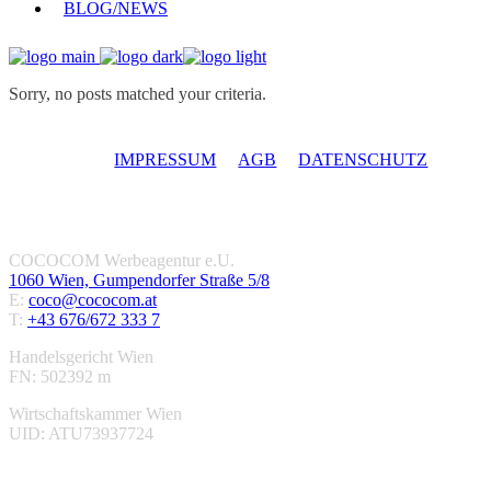
BLOG/NEWS
Sorry, no posts matched your criteria.
IMPRESSUM
AGB
DATENSCHUTZ
COCOCOM Werbeagentur e.U.
1060 Wien, Gumpendorfer Straße 5/8
E:
coco@cococom.at
T:
+43 676/672 333 7
Handelsgericht Wien
FN: 502392 m
Wirtschaftskammer Wien
UID: ATU73937724