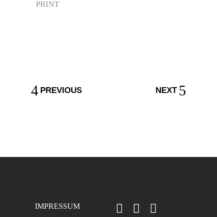
PRINT
PREVIOUS
NEXT
IMPRESSUM