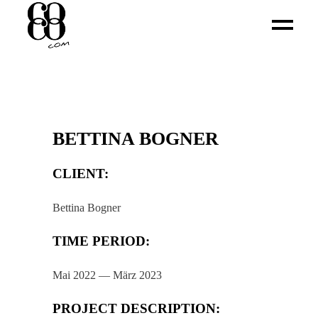
BETTINA BOGNER
CLIENT:
Bettina Bogner
TIME PERIOD:
Mai 2022 — März 2023
PROJECT DESCRIPTION: