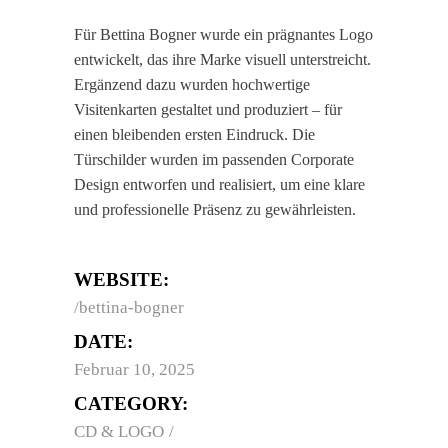
Für Bettina Bogner wurde ein prägnantes Logo
entwickelt, das ihre Marke visuell unterstreicht.
Ergänzend dazu wurden hochwertige
Visitenkarten gestaltet und produziert – für
einen bleibenden ersten Eindruck. Die
Türschilder wurden im passenden Corporate
Design entworfen und realisiert, um eine klare
und professionelle Präsenz zu gewährleisten.
WEBSITE:
/bettina-bogner
DATE:
Februar 10, 2025
CATEGORY:
CD & LOGO