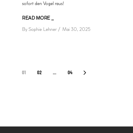
sofort den Vogel raus!
READ MORE _
By
Sophie Lehner
Mai 30, 2025
SEITENNUMMERIERUNG
01
02
…
04
DER
BEITRÄGE