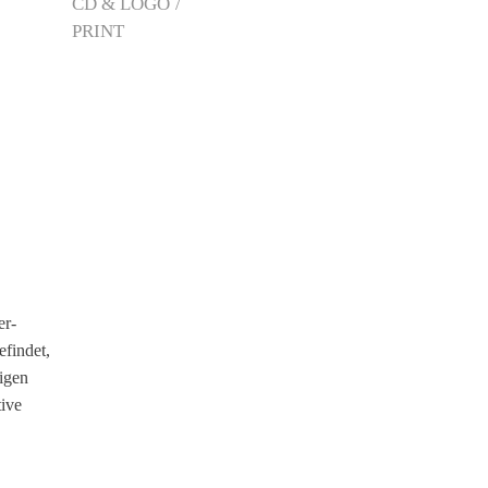
CD & LOGO
PRINT
er-
findet,
igen
ive